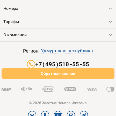
Номера
Тарифы
Все номера
Продать номер
О компании
Выгодные тарифы
Пополнить баланс
Все тарифы
Контакты
Удмуртская республика
Регион:
Партнерам
+7(495)510-55-55
Оплата и доставка
Обратный звонок
Карта сайта
© 2026 Золотые Номера Ижевска