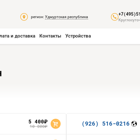
+7(495)5
регион:
Удмуртская республика
Круглосуточ
лата и доставка
Контакты
Устройства
н
5 400
руб.
(926) 516-0216
10 800
руб.