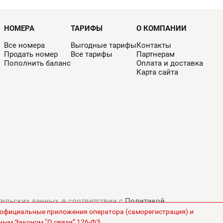
НОМЕРА
ТАРИФЫ
О КОМПАНИИ
Все номера
Выгодные тарифы
Контакты
Продать номер
Все тарифы
Партнерам
Пополнить баланс
Оплата и доставка
Карта сайта
тельских данных, в соответствии с
Политикой
з официальные приложения оператора (саморегистрация) и
ны на сайте указаны без НДС.
ным Законом “О связи” 126-ФЗ.