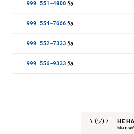
999 551-4000
999 554-7666
999 552-7333
999 556-9333
¯\_(
ツ
)_/¯
НЕ Н
Мы подб