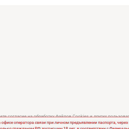
те согласие на обработку файлов Cookies и других пользова
в офисе оператора связи при личном предъявлении паспорта, чере
тикой в отношении обработки персональных данных
.
Все це
олько гражданам РФ достигшим 18 лет, в соответствии с Федераль