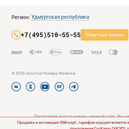
Удмуртская республика
Регион:
+7(495)510-55-55
Обратный звонок
© 2026 Золотые Номера Ижевска
Продолжая использовать данный сайт, Вы дае
Продажа и активация SIM-карт, тарифов осуществляется 
конфиденциальности
и
Поли
приложение ГосКлюч (УКЭП), т