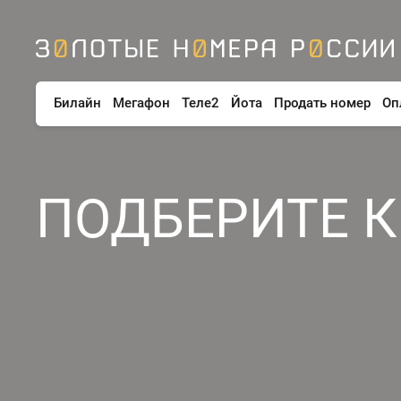
Билайн
Мегафон
Теле2
Йота
Продать номер
Оп
ПОДБЕРИТЕ 