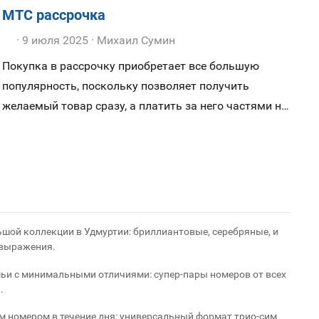
МТС рассрочка
9 июля 2025
Михаил Сумин
Покупка в рассрочку приобретает все большую
популярность, поскольку позволяет получить
желаемый товар сразу, а платить за него частями на
продолжении нескольких месяцев, либо даже
нескольких лет. Главное преимущество рассрочки в
том, что в отличие от обычного кредита, стоимость
покупаемого товара не увеличивается за счет
процентов. Сегодня расскажем про рассрочку в МТС:
как купить новый смартфон без переплат.
шой коллекции в Удмуртии: бриллиантовые, серебряные, и
овыражения.
мьи с минимальными отличиями: супер-пары номеров от всех
.
м номером в течение дня: универсальный формат трио-сим