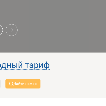
ious
Next
одный тариф
Найти номер