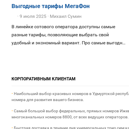
Выгодные тарифы МегаФон
9 июля 2025
Михаил Сумин
В линейке сотового оператора доступны самые
разные тарифы, позволяющие выбрать свой
удобный и экономный вариант.
Про самые выгодные
тарифы сотового оператора МегаФон: как бесплатно
звонить внутри сети, какой тарифный план
подключить для дешевых звонков по области либо
на телефоны по России, и как подобрать
КОРПОРАТИВНЫМ КЛИЕНТАМ
оптимальный тариф для интернета.
•
Наибольший выбор красивых номеров в Удмуртской республ
номера для развития вашего бизнеса.
•
Самый большой выбор федеральных, прямых номеров Ижевс
многоканальных номеров 8800, от всех ведущих операторов.
•
Быстрая доставка в течение дня универсальных трио сим-к