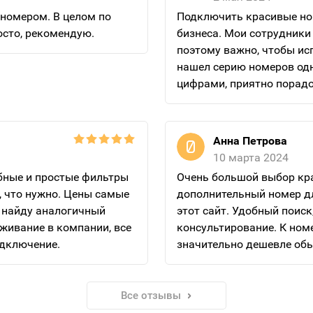
 номером. В целом по
Подключить красивые но
осто, рекомендую.
бизнеса. Мои сотрудники
поэтому важно, чтобы ис
нашел серию номеров од
цифрами, приятно порадо
недорогих по цене тариф
планирует подключить кр
Анна Петрова
10 марта 2024
бные и простые фильтры
Очень большой выбор кра
, что нужно. Цены самые
дополнительный номер для
я найду аналогичный
этот сайт. Удобный поис
живание в компании, все
консультирование. К ном
одключение.
значительно дешевле об
Все отзывы