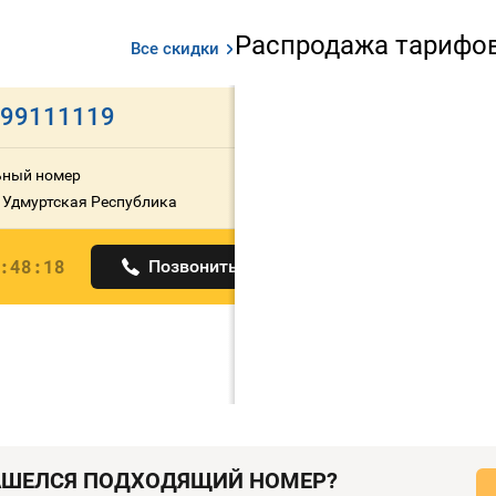
Распродажа тарифо
Все скидки
99111119
9199111191
ный номер
Мобильный номер
: Удмуртская Республика
Регион: Удмуртская Респ
530 000
руб.
-50%
:48:18
Позвонить
новая цена
05:48:18
АШЕЛСЯ ПОДХОДЯЩИЙ НОМЕР?