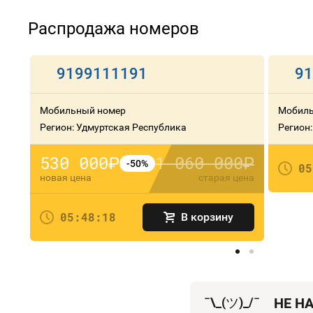
Распродажа номеров
9199111191
91
Мобильный номер
Мобиль
Регион: Удмуртская Республика
Регион
530 000
1 060 000
руб.
руб.
-50%
05
новая цена
старая цена
05:48:18
В корзину
¯\_(
ツ
)_/¯
НЕ Н