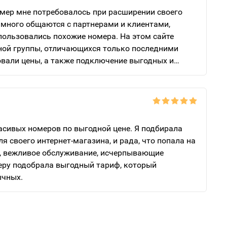
мер мне потребовалось при расширении своего
 много общаются с партнерами и клиентами,
пользовались похожие номера. На этом сайте
ной группы, отличающихся только последними
вали цены, а также подключение выгодных и
ов. Рекомендую “Золотые номера России” всем, кто
асивый номер на выгодных условиях.
сивых номеров по выгодной цене. Я подбирала
 своего интернет-магазина, и рада, что попала на
к, вежливое обслуживание, исчерпывающие
еру подобрала выгодный тариф, который
ычных.