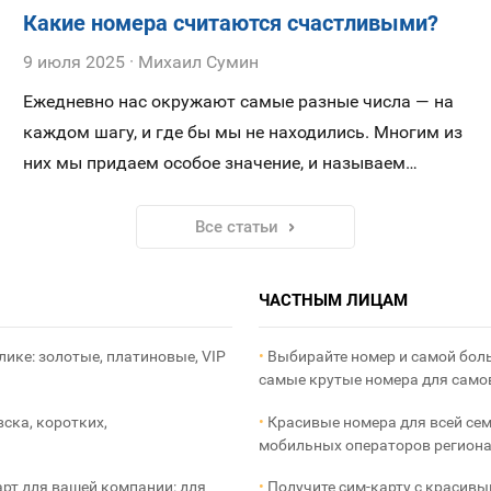
Какие номера считаются счастливыми?
9 июля 2025
Михаил Сумин
Ежедневно нас окружают самые разные числа — на
каждом шагу, и где бы мы не находились. Многим из
них мы придаем особое значение, и называем
счастливыми для себя, а других, напротив,
стараемся избегать. Особое значение числам
Все статьи
придают не только современные люди, но наши
давние предки, жившие тысячи лет назад. Именно
ЧАСТНЫМ ЛИЦАМ
поэтому во многих религиях и древних учениях
можно найти данные о трактовании цифр.
ике: золотые, платиновые, VIP
•
Выбирайте номер и самой боль
самые крутые номера для сам
ка, коротких,
•
Красивые номера для всей се
мобильных операторов региона
арт для вашей компании: для
•
Получите сим-карту с красивы