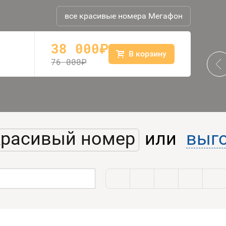
все красивые номера Мегафон
38 000
руб.
В корзину
Prev
76 000
руб.
красивый номер
или
выг