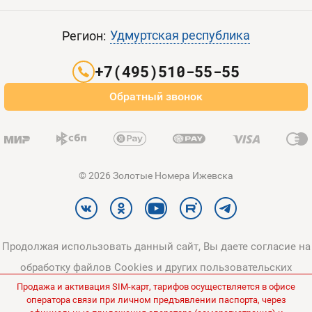
Пополнить баланс
Все тарифы
Контакты
Удмуртская республика
Регион:
Партнерам
+7(495)510-55-55
Оплата и доставка
Обратный звонок
Карта сайта
© 2026 Золотые Номера Ижевска
Продолжая использовать данный сайт, Вы даете согласие на
обработку файлов Cookies и других пользовательских
Продажа и активация SIM-карт, тарифов осуществляется в офисе
данных, в соответствии с
Политикой конфиденциальности
и
оператора связи при личном предъявлении паспорта, через
Политикой в отношении обработки персональных данных
.