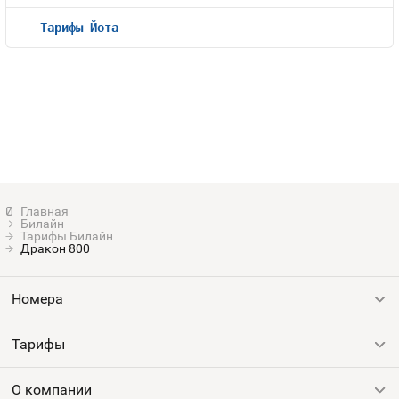
Тарифы Йота
Билайн
Тарифы Билайн
Дракон 800
Номера
Тарифы
Все номера
Продать номер
О компании
Выгодные тарифы