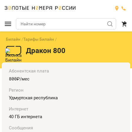
Билайн
Тарифы Билайн
Подобрать номер
Дракон 800
Билайн
Мегафон
БИЛАЙН
Абонентская плата
800
руб.
/мес
Теле2
Тарифы
МЕГАФОН
Номера
Регион
Йота
Удмуртская республика
Тарифы
ТЕЛЕ2
Номера
Интернет
Продать номер
Тарифы
ЙОТА
40 ГБ интернета
Оплата и доставка
Тарифы
Сообщения