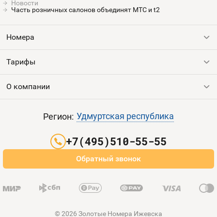
Новости
Часть розничных салонов объединят МТС и t2
Номера
Тарифы
Все номера
Продать номер
О компании
Выгодные тарифы
Пополнить баланс
Все тарифы
Контакты
Удмуртская республика
Регион:
Партнерам
+7(495)510-55-55
Оплата и доставка
Обратный звонок
Карта сайта
© 2026 Золотые Номера Ижевска