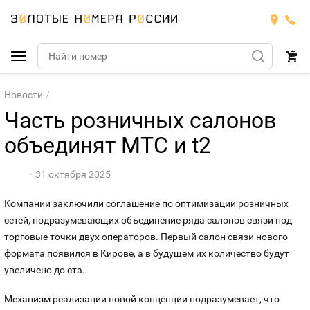
Подобрать номер
Новости
Часть розничных салонов
Билайн
объединят МТС и t2
Мегафон
БИЛАЙН
31 октября 2025
Теле2
Тарифы
МЕГАФОН
Компании заключили соглашение по оптимизации розничных
Номера
сетей, подразумевающих объединение ряда с
а
лонов связи под
Йота
Тарифы
ТЕЛЕ2
торговые точки двух операторов. Первый салон связи нового
Номера
формата появился в Кирове, а в будущем их количество будут
Продать номер
Тарифы
ЙОТА
увеличено до ста.
Оплата и доставка
Тарифы
Механизм реализации новой концепции подразумевает, что