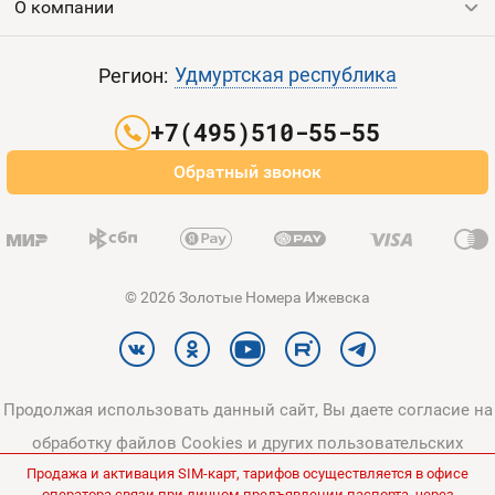
О компании
Выгодные тарифы
Пополнить баланс
Все тарифы
Контакты
Удмуртская республика
Регион:
Партнерам
+7(495)510-55-55
Оплата и доставка
Обратный звонок
Карта сайта
© 2026 Золотые Номера Ижевска
Продолжая использовать данный сайт, Вы даете согласие на
обработку файлов Cookies и других пользовательских
Продажа и активация SIM-карт, тарифов осуществляется в офисе
данных, в соответствии с
Политикой конфиденциальности
и
оператора связи при личном предъявлении паспорта, через