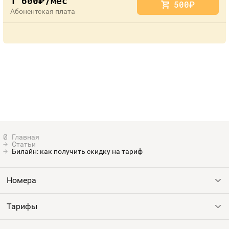
1 600
/мес
руб.
500
руб.
Абонентская плата
Статьи
Билайн: как получить скидку на тариф
Номера
Тарифы
Все номера
Продать номер