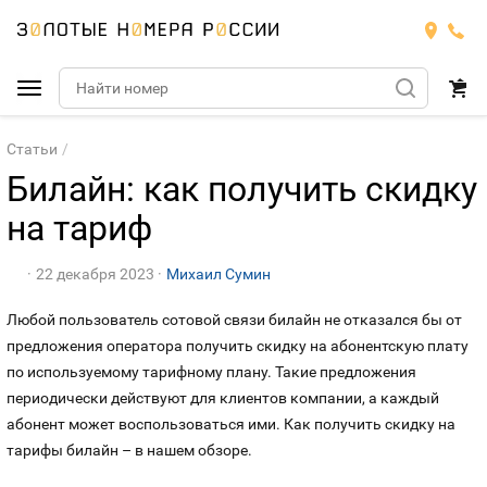
Подобрать номер
Статьи
Билайн: как получить скидку
Билайн
на тариф
Мегафон
БИЛАЙН
22 декабря 2023
Михаил Сумин
Теле2
Тарифы
МЕГАФОН
Любой пользователь сотовой связи билайн не отказался бы от
Номера
предложения оператора получить скидку на абонентскую плату
Йота
Тарифы
ТЕЛЕ2
по используемому тарифному плану. Такие предложения
Номера
периодически действуют для клиентов компании, а каждый
Продать номер
Тарифы
ЙОТА
абонент может воспользоваться ими. Как получить скидку на
тарифы билайн – в нашем обзоре.
Оплата и доставка
Тарифы